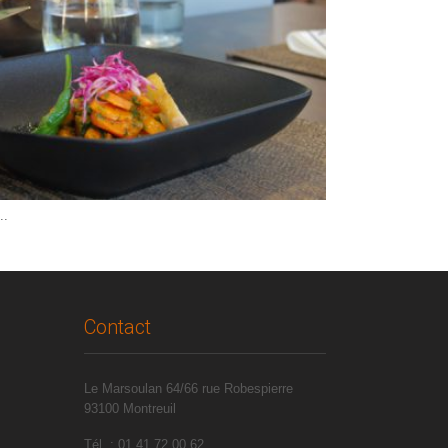
..
Contact
Le Marsoulan 64/66 rue Robespierre
93100 Montreuil
Tél. : 01.41.72.00.62