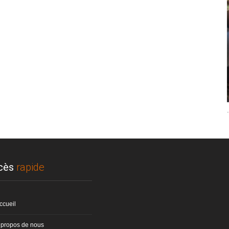
.
cès
rapide
ccueil
 propos de nous