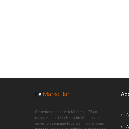
Le
Marsoulan
Ac
Ce restaurant situé à Montreuil (93) à
A
moins 5 min de la Porte de Montreuil est
ouvert en semaine tous les midis et vous
A