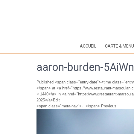
ACCUEIL
CARTE & MEN
aaron-burden-5AiW
Published <span class="entry-date"><time class="entr
</span> at <a href="https://www.restaurant-marsoulan
× 1440</a> in <a href="https://www.restaurant-marsoula
2025</a>Edit
<span class="meta-nav">←</span> Previous