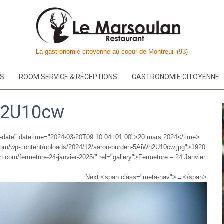
La gastronomie citoyenne au coeur de Montreuil (93)
US
ROOM SERVICE & RÉCEPTIONS
GASTRONOMIE CITOYENNE
n2U10cw
y-date" datetime="2024-03-20T09:10:04+01:00">20 mars 2024</time>
.com/wp-content/uploads/2024/12/aaron-burden-5AiWn2U10cw.jpg">1920
n.com/fermeture-24-janvier-2025/" rel="gallery">Fermeture – 24 Janvier
Next <span class="meta-nav">→</span>